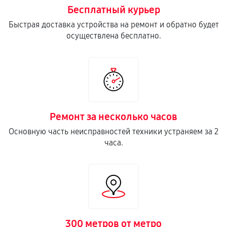
Бесплатный курьер
Замена кнопки включения
Быстрая доставка устройства на ремонт и обратно будет
680
от 70 мин
осуществлена бесплатно.
Замена камеры телефона
500
от 80 мин
Замена USB порта телефона
450
от 60 мин
Ремонт за несколько часов
Основную часть неисправностей техники устраняем за 2
Ремонт цепи питания телефона
часа.
1980
от 70 мин
Замена Wi-Fi телефона
410
от 40 мин
Ремонт динамика телефона
300 метров от метро